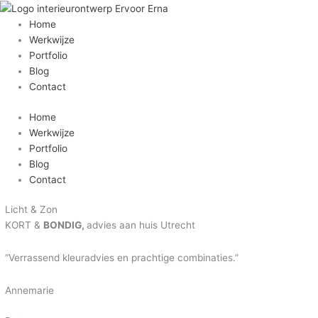
Ga
naar
Home
de
Werkwijze
inhoud
Portfolio
Blog
Contact
Home
Werkwijze
Portfolio
Blog
Contact
Licht & Zon
KORT &
BONDIG,
advies aan huis Utrecht
“Verrassend kleuradvies en prachtige combinaties.”
Annemarie